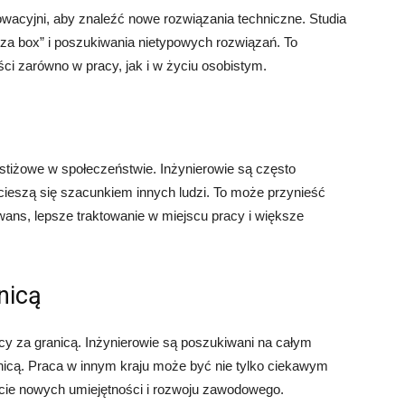
owacyjni, aby znaleźć nowe rozwiązania techniczne. Studia
oza box” i poszukiwania nietypowych rozwiązań. To
ci zarówno w pracy, jak i w życiu osobistym.
estiżowe w społeczeństwie. Inżynierowie są często
i cieszą się szacunkiem innych ludzi. To może przynieść
wans, lepsze traktowanie w miejscu pracy i większe
nicą
acy za granicą. Inżynierowie są poszukiwani na całym
anicą. Praca w innym kraju może być nie tylko ciekawym
cie nowych umiejętności i rozwoju zawodowego.