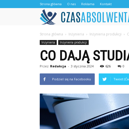
Strona główna
O nas
Reklama
Kontakt
Strona główna
Inżynieria
Inżynieria produkcji
C
Inżynieria
Inżynieria produkcji
CO DAJĄ STUDI
Przez
Redakcja
-
3 stycznia 2024
626
0
Podziel się na Facebooku
Tweet (Ćw