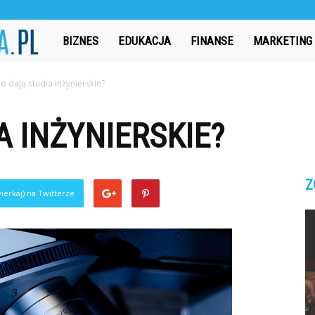
CzasAbsolwenta.pl
BIZNES
EDUKACJA
FINANSE
MARKETING
o dają studia inżynierskie?
A INŻYNIERSKIE?
Z
ierkaj) na Twitterze