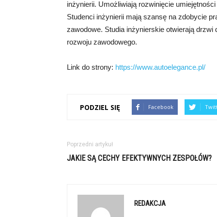
inżynierii. Umożliwiają rozwinięcie umiejętnośc
Studenci inżynierii mają szansę na zdobycie pr
zawodowe. Studia inżynierskie otwierają drzwi 
rozwoju zawodowego.
Link do strony:
https://www.autoelegance.pl/
PODZIEL SIĘ
Facebook
Twit
Poprzedni artykuł
JAKIE SĄ CECHY EFEKTYWNYCH ZESPOŁÓW?
REDAKCJA