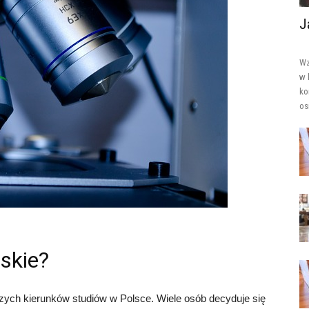
J
Wz
w 
ko
os
rskie?
jszych kierunków studiów w Polsce. Wiele osób decyduje się