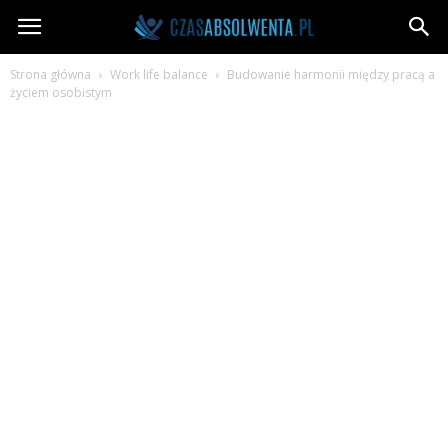
CzasAbsolwenta.pl
Strona główna
Work life balance
Budowanie harmonii między pracą a
życiem osobistym