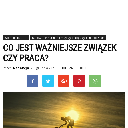
Work life balance
Budowanie harmonii między pracą a życiem osobistym
CO JEST WAŻNIEJSZE ZWIĄZEK
CZY PRACA?
Przez
Redakcja
-
8 grudnia 2023
524
0