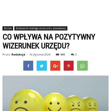
Biznes
Budowanie dobrego wizerunku pracodawcy
CO WPŁYWA NA POZYTYWNY
WIZERUNEK URZĘDU?
Przez
Redakcja
-
16 stycznia 2024
445
0