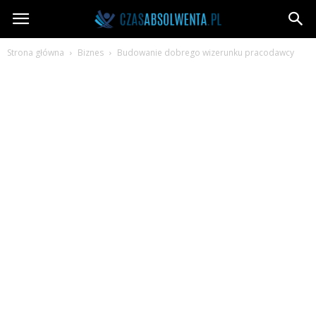
CzasAbsolwenta.pl
Strona główna
Biznes
Budowanie dobrego wizerunku pracodawcy