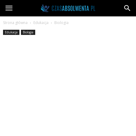
CzasAbsolwenta.pl
Strona główna
Edukacja
Biologia
Edukacja
Biologia