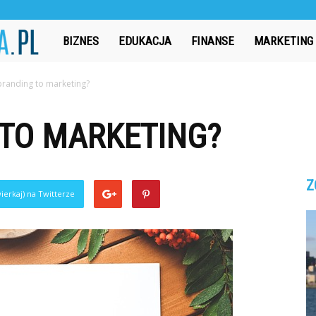
CzasAbsolwenta.pl
BIZNES
EDUKACJA
FINANSE
MARKETING
branding to marketing?
 TO MARKETING?
Z
ierkaj) na Twitterze