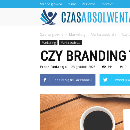
Strona główna
O nas
Reklama
Kontakt
Strona główna
Marketing
Marka osobista
Czy 
Marketing
Marka osobista
CZY BRANDING
Przez
Redakcja
-
23 grudnia 2023
444
0
Podziel się na Facebooku
Tweet (Ćw