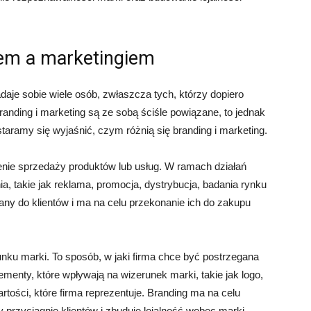
iem a marketingiem
adaje sobie wiele osób, zwłaszcza tych, którzy dopiero
nding i marketing są ze sobą ściśle powiązane, to jednak
taramy się wyjaśnić, czym różnią się branding i marketing.
enie sprzedaży produktów lub usług. W ramach działań
a, takie jak reklama, promocja, dystrybucja, badania rynku
wany do klientów i ma na celu przekonanie ich do zakupu
nku marki. To sposób, w jaki firma chce być postrzegana
ementy, które wpływają na wizerunek marki, takie jak logo,
tości, które firma reprezentuje. Branding ma na celu
przyciągnie klientów i zbuduje lojalność wobec marki.