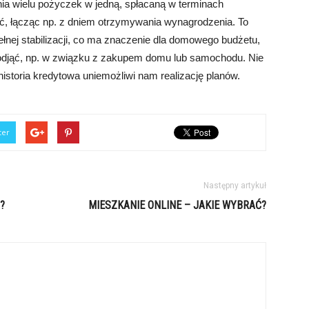
a wielu pożyczek w jedną, spłacaną w terminach
ić, łącząc np. z dniem otrzymywania wynagrodzenia. To
łnej stabilizacji, co ma znaczenie dla domowego budżetu,
 podjąć, np. w związku z zakupem domu lub samochodu. Nie
storia kredytowa uniemożliwi nam realizację planów.
ter
Następny artykuł
?
MIESZKANIE ONLINE – JAKIE WYBRAĆ?