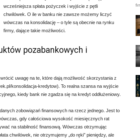
fi
wcześniejsza spłata pożyczek i wyjście z pętli
chwilówek. O ile w banku nie zawsze możemy liczyć
wówczas na konsolidację – o tyle są obecnie na rynku
firmy, dające takie możliwości.
duktów pozabankowych i
zwrócić uwagę na te, które dają możliwość skorzystania z
ek.pl/konsolidacja-kredytow). To realna szansa na wyjście
acyjnego, kiedy bank nie zgadza się na kredyt oddłużeniowy.
adanych zobowiązań finansowych na rzecz jednego. Jest to
 wówczas, gdy całościowa wysokość miesięcznych rat
ływać na stabilność finansową. Wówczas otrzymując
płata chwilówek, nie otrzymujemy „do ręki” pieniędzy, ale