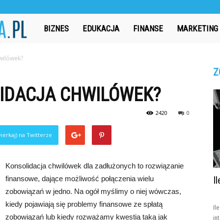
CzasAbsolwenta.pl
BIZNES
EDUKACJA
FINANSE
MARKETING
wilówek?
Z
IDACJA CHWILÓWEK?
2420
0
ierkaj) na Twitterze
Konsolidacja chwilówek dla zadłużonych to rozwiązanie
finansowe, dające możliwość połączenia wielu
I
zobowiązań w jedno. Na ogół myślimy o niej wówczas,
kiedy pojawiają się problemy finansowe ze spłatą
Il
zobowiązań lub kiedy rozważamy kwestią taką jak
in