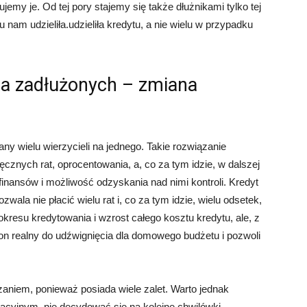
emy je. Od tej pory stajemy się także dłużnikami tylko tej
tu nam udzieliła.udzieliła kredytu, a nie wielu w przypadku
la zadłużonych – zmiana
ny wielu wierzycieli na jednego. Takie rozwiązanie
cznych rat, oprocentowania, a, co za tym idzie, w dalszej
inansów i możliwość odzyskania nad nimi kontroli. Kredyt
zwala nie płacić wielu rat i, co za tym idzie, wielu odsetek,
okresu kredytowania i wzrost całego kosztu kredytu, ale, z
 on realny do udźwignięcia dla domowego budżetu i pozwoli
zaniem, ponieważ posiada wiele zalet. Warto jednak
acyjnym, nie decydować się na kolejne chwilówki,