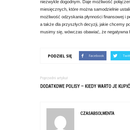
niezwykle dogodnym. Daje możliwość połączeni
miesięcznych, które można samodzielnie ustal
możliwość odzyskania płynności finansowej i pe
a także dla przyszłych decyzji, jakie chcemy
musimy się, wówczas obawiać, że negatywna hi
PODZIEL SIĘ
Facebook
Twit
Poprzedni artykuł
DODATKOWE POLISY – KIEDY WARTO JE KUPIĆ
CZASABSOLWENTA