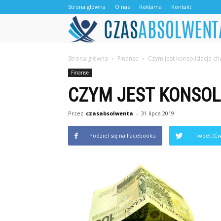
Strona główna
O nas
Reklama
Kontakt
Strona główna
Finanse
Czym jest konsolidacja ch
Finanse
CZYM JEST KONSOL
Przez
czasabsolwenta
-
31 lipca 2019
Podziel się na Facebooku
Tweet (Ćw