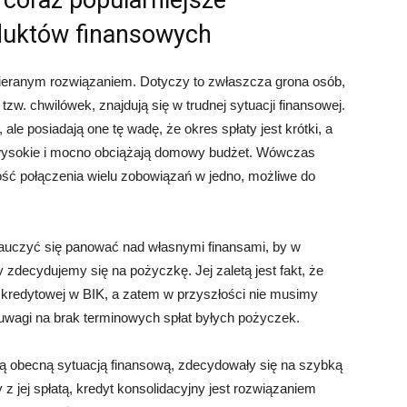
 coraz popularniejsze
oduktów finansowych
bieranym rozwiązaniem. Dotyczy to zwłaszcza grona osób,
tzw. chwilówek, znajdują się w trudnej sytuacji finansowej.
e posiadają one tę wadę, że okres spłaty jest krótki, a
ą wysokie i mocno obciążają domowy budżet. Wówczas
ość połączenia wielu zobowiązań w jedno, możliwe do
auczyć się panować nad własnymi finansami, by w
 zdecydujemy się na pożyczkę. Jej zaletą jest fakt, że
 kredytowej w BIK, a zatem w przyszłości nie musimy
 uwagi na brak terminowych spłat byłych pożyczek.
ją obecną sytuacją finansową, zdecydowały się na szybką
 jej spłatą, kredyt konsolidacyjny jest rozwiązaniem