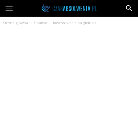
CzasAbsolwenta.pl
Strona główna
Finanse
Inwestowanie na giełdzie