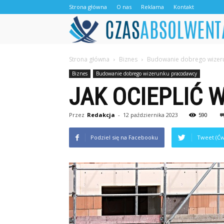
Strona główna
O nas
Reklama
Kontakt
Strona główna
Biznes
Budowanie dobrego wizer
Biznes
Budowanie dobrego wizerunku pracodawcy
JAK OCIEPLIĆ 
Przez
Redakcja
-
12 października 2023
590
Podziel się na Facebooku
Tweet (Ćw