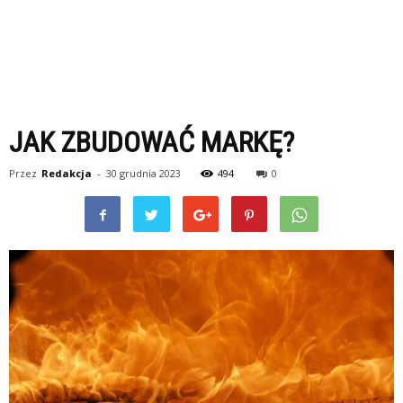
JAK ZBUDOWAĆ MARKĘ?
Przez
Redakcja
-
30 grudnia 2023
494
0