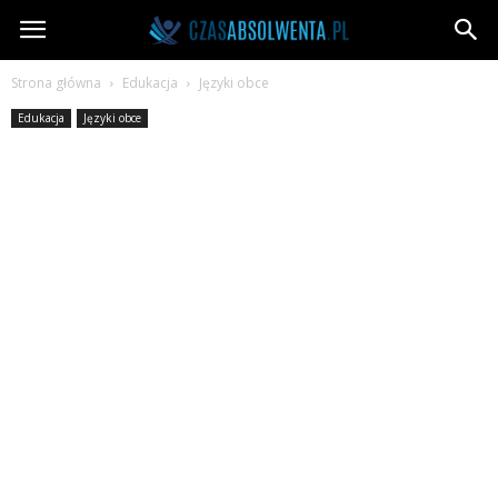
CzasAbsolwenta.pl
Strona główna
Edukacja
Języki obce
Edukacja
Języki obce