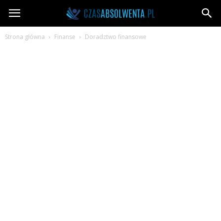
CzasAbsolwenta.pl
Strona główna
Finanse
Doradztwo finansowe