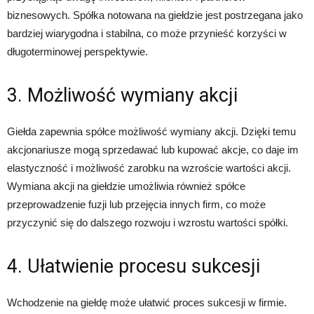
biznesowych. Spółka notowana na giełdzie jest postrzegana jako
bardziej wiarygodna i stabilna, co może przynieść korzyści w
długoterminowej perspektywie.
3. Możliwość wymiany akcji
Giełda zapewnia spółce możliwość wymiany akcji. Dzięki temu
akcjonariusze mogą sprzedawać lub kupować akcje, co daje im
elastyczność i możliwość zarobku na wzroście wartości akcji.
Wymiana akcji na giełdzie umożliwia również spółce
przeprowadzenie fuzji lub przejęcia innych firm, co może
przyczynić się do dalszego rozwoju i wzrostu wartości spółki.
4. Ułatwienie procesu sukcesji
Wchodzenie na giełdę może ułatwić proces sukcesji w firmie.