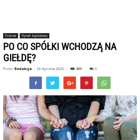
Finanse
Rynek kapitałowy
PO CO SPÓŁKI WCHODZĄ NA
GIEŁDĘ?
Przez
Redakcja
-
26 stycznia 2024
409
0