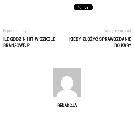
Poprzedni artykuł
Następny artykuł
ILE GODZIN HIT W SZKOLE
KIEDY ZŁOŻYĆ SPRAWOZDANIE
BRANŻOWEJ?
DO KAS?
REDAKCJA