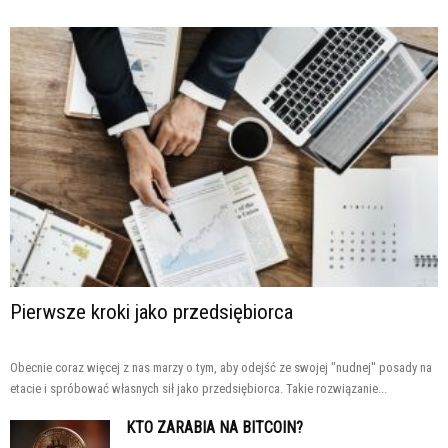
Pierwsze kroki jako przedsiębiorca
Obecnie coraz więcej z nas marzy o tym, aby odejść ze swojej "nudnej'' posady na
etacie i spróbować własnych sił jako przedsiębiorca. Takie rozwiązanie...
KTO ZARABIA NA BITCOIN?