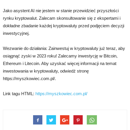
Jako asystent AI nie jestem w stanie przewidzieć przyszłości
rynku kryptowalut. Zalecam skonsultowanie się z ekspertami i
dokładne zbadanie każdej kryptowaluty przed podjęciem decyzji
inwestycyjnej.
Wezwanie do działania: Zainwestuj w kryptowaluty już teraz, aby
osiągnąć zyski w 2023 roku! Zalecamy inwestycję w Bitcoin,
Ethereum i Litecoin. Aby uzyskać więcej informacji na temat
inwestowania w kryptowaluty, odwiedź stronę
https://myszkowiec.com.pl/.
Link tagu HTML:
https://myszkowiec.com.pl/