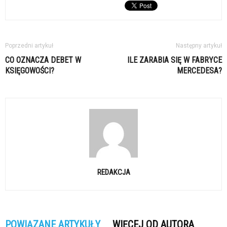
Poprzedni artykuł
Następny artykuł
CO OZNACZA DEBET W
ILE ZARABIA SIĘ W FABRYCE
KSIĘGOWOŚCI?
MERCEDESA?
REDAKCJA
POWIĄZANE ARTYKUŁY
WIĘCEJ OD AUTORA