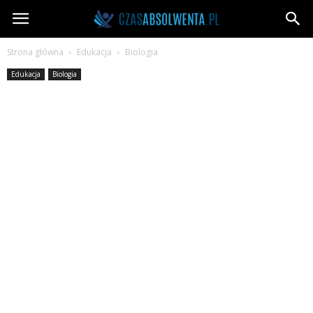
CzasAbsolwenta.pl
Strona główna
Edukacja
Biologia
Edukacja
Biologia