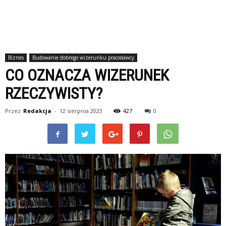
Biznes
Budowanie dobrego wizerunku pracodawcy
CO OZNACZA WIZERUNEK
RZECZYWISTY?
Przez
Redakcja
-
12 sierpnia 2023
427
0