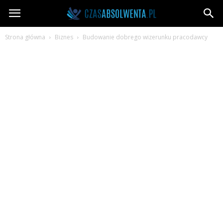
CzasAbsolwenta.pl
Strona główna
Biznes
Budowanie dobrego wizerunku pracodawcy