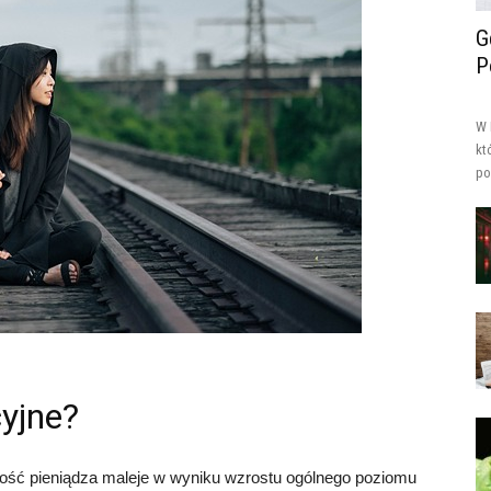
G
P
W 
kt
po
cyjne?
artość pieniądza maleje w wyniku wzrostu ogólnego poziomu