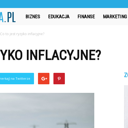
CzasAbsolwenta.pl
BIZNES
EDUKACJA
FINANSE
MARKETING
Co to jest ryzyko inflacyjne?
ZYKO INFLACYJNE?
Z
ierkaj) na Twitterze