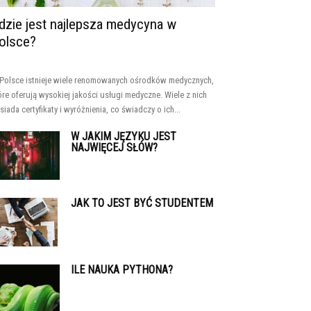
dzie jest najlepsza medycyna w
olsce?
Polsce istnieje wiele renomowanych ośrodków medycznych,
óre oferują wysokiej jakości usługi medyczne. Wiele z nich
siada certyfikaty i wyróżnienia, co świadczy o ich...
W JAKIM JĘZYKU JEST
NAJWIĘCEJ SŁÓW?
JAK TO JEST BYĆ STUDENTEM
ILE NAUKA PYTHONA?