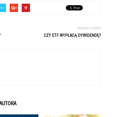
ter
Następny artykuł
?
CZY ETF WYPŁACĄ DYWIDENDĘ?
 AUTORA