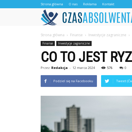
Strona główna
O nas
Reklama
Kontakt
Strona główna
Finanse
Inwestycje zagraniczne
Finanse
Inwestycje zagraniczne
CO TO JEST RY
Przez
Redakcja
-
12 marca 2024
576
0
Podziel się na Facebooku
Tweet (Ćw