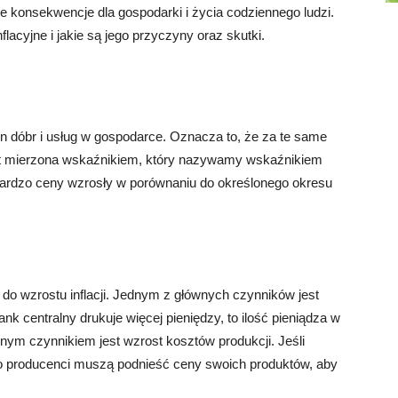
e konsekwencje dla gospodarki i życia codziennego ludzi.
lacyjne i jakie są jego przyczyny oraz skutki.
en dóbr i usług w gospodarce. Oznacza to, że za te same
 jest mierzona wskaźnikiem, który nazywamy wskaźnikiem
k bardzo ceny wzrosły w porównaniu do określonego okresu
 do wzrostu inflacji. Jednym z głównych czynników jest
nk centralny drukuje więcej pieniędzy, to ilość pieniądza w
nym czynnikiem jest wzrost kosztów produkcji. Jeśli
 to producenci muszą podnieść ceny swoich produktów, aby