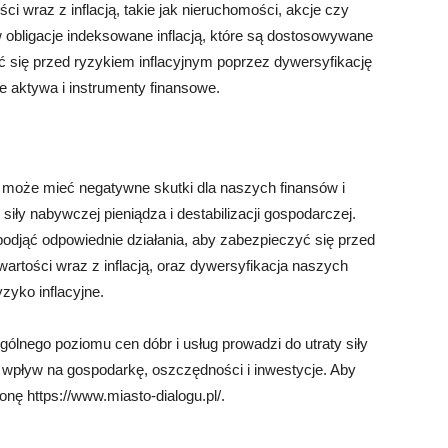
i wraz z inflacją, takie jak nieruchomości, akcje czy
obligacje indeksowane inflacją, które są dostosowywane
się przed ryzykiem inflacyjnym poprzez dywersyfikację
ne aktywa i instrumenty finansowe.
en może mieć negatywne skutki dla naszych finansów i
iły nabywczej pieniądza i destabilizacji gospodarczej.
podjąć odpowiednie działania, aby zabezpieczyć się przed
artości wraz z inflacją, oraz dywersyfikacja naszych
yko inflacyjne.
ogólnego poziomu cen dóbr i usług prowadzi do utraty siły
wpływ na gospodarkę, oszczędności i inwestycje. Aby
onę https://www.miasto-dialogu.pl/.