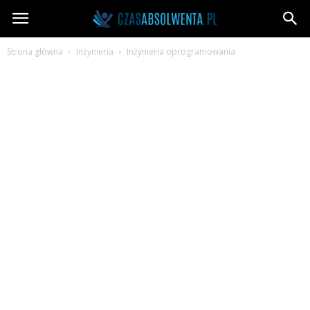
CzasAbsolwenta.pl
Strona główna
Inżynieria
Inżynieria oprogramowania