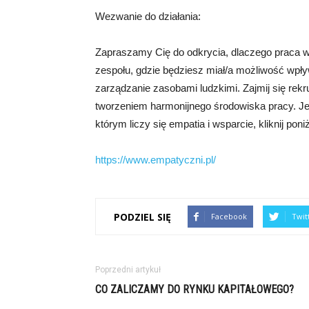
Wezwanie do działania:
Zapraszamy Cię do odkrycia, dlaczego praca w 
zespołu, gdzie będziesz miał/a możliwość wpły
zarządzanie zasobami ludzkimi. Zajmij się rekr
tworzeniem harmonijnego środowiska pracy. J
którym liczy się empatia i wsparcie, kliknij poni
https://www.empatyczni.pl/
PODZIEL SIĘ
Facebook
Twit
Poprzedni artykuł
CO ZALICZAMY DO RYNKU KAPITAŁOWEGO?