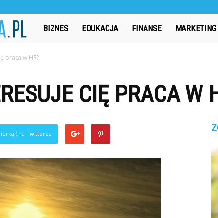
CzasAbsolwenta.pl
BIZNES
EDUKACJA
FINANSE
MARKETING
ię praca w HR?
RESUJE CIĘ PRACA W 
Z
ierkaj) na Twitterze