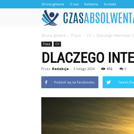
Strona główna
O nas
Reklama
Kontakt
Strona główna
Praca
CV
Dlaczego interesuje C
Praca
CV
DLACZEGO INTE
Przez
Redakcja
-
3 lutego 2024
416
0
Podziel się na Facebooku
Tweet (Ćw