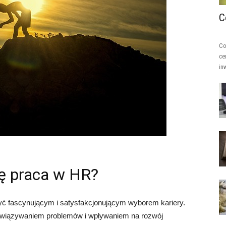
C
Co
ce
in
ię praca w HR?
yć fascynującym i satysfakcjonującym wyborem kariery.
rozwiązywaniem problemów i wpływaniem na rozwój