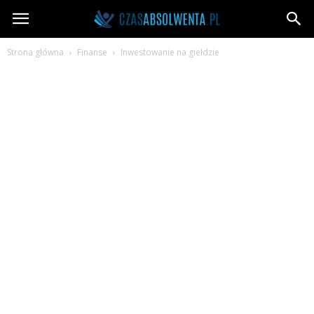
CzasAbsolwenta.pl
Strona główna
Finanse
Inwestowanie na giełdzie