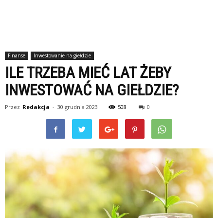
Finanse
Inwestowanie na giełdzie
ILE TRZEBA MIEĆ LAT ŻEBY
INWESTOWAĆ NA GIEŁDZIE?
Przez
Redakcja
-
30 grudnia 2023
508
0