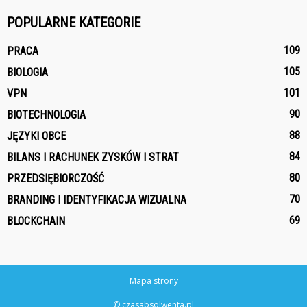
POPULARNE KATEGORIE
109
PRACA
105
BIOLOGIA
101
VPN
90
BIOTECHNOLOGIA
88
JĘZYKI OBCE
84
BILANS I RACHUNEK ZYSKÓW I STRAT
80
PRZEDSIĘBIORCZOŚĆ
70
BRANDING I IDENTYFIKACJA WIZUALNA
69
BLOCKCHAIN
Mapa strony
© czasabsolwenta.pl