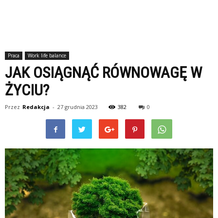
Praca
Work life balance
JAK OSIĄGNĄĆ RÓWNOWAGĘ W
ŻYCIU?
Przez
Redakcja
-
27 grudnia 2023
382
0