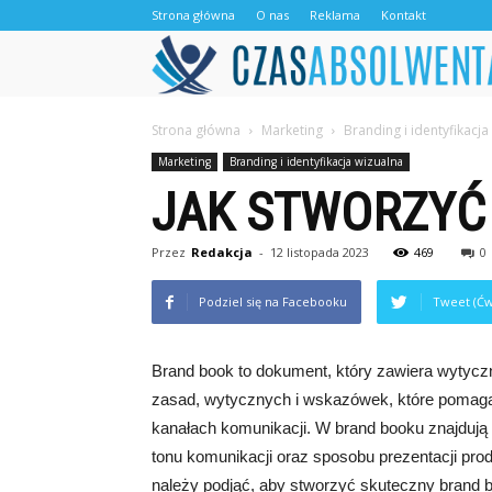
Strona główna
O nas
Reklama
Kontakt
Strona główna
Marketing
Branding i identyfikacja
Marketing
Branding i identyfikacja wizualna
JAK STWORZYĆ
Przez
Redakcja
-
12 listopada 2023
469
0
Podziel się na Facebooku
Tweet (Ćw
Brand book to dokument, który zawiera wytyczn
zasad, wytycznych i wskazówek, które pomaga
kanałach komunikacji. W brand booku znajdują s
tonu komunikacji oraz sposobu prezentacji prod
należy podjąć, aby stworzyć skuteczny brand b