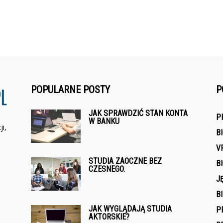
POPULARNE POSTY
P
JAK SPRAWDZIĆ STAN KONTA
P
W BANKU
i,
B
V
STUDIA ZAOCZNE BEZ
B
CZESNEGO.
J
B
JAK WYGLĄDAJĄ STUDIA
P
AKTORSKIE?