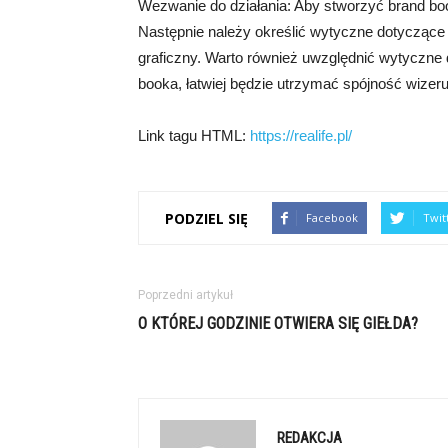
Wezwanie do działania: Aby stworzyć brand book
Następnie należy określić wytyczne dotyczące wi
graficzny. Warto również uwzględnić wytyczne 
booka, łatwiej będzie utrzymać spójność wizer
Link tagu HTML:
https://realife.pl/
PODZIEL SIĘ
Facebook
Twit
Poprzedni artykuł
O KTÓREJ GODZINIE OTWIERA SIĘ GIEŁDA?
REDAKCJA