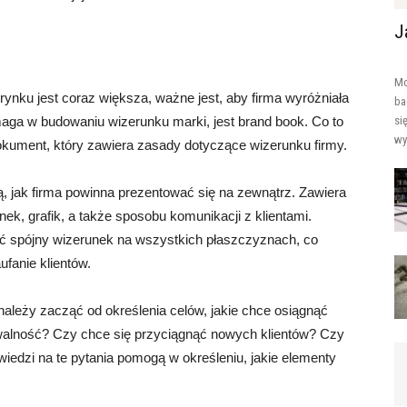
J
Mo
ynku jest coraz większa, ważne jest, aby firma wyróżniała
ba
omaga w budowaniu wizerunku marki, jest brand book. Co to
si
wy
 dokument, który zawiera zasady dotyczące wizerunku firmy.
ą, jak firma powinna prezentować się na zewnątrz. Zawiera
nek, grafik, a także sposobu komunikacji z klientami.
ć spójny wizerunek na wszystkich płaszczyznach, co
fanie klientów.
ależy zacząć od określenia celów, jakie chce osiągnąć
walność? Czy chce się przyciągnąć nowych klientów? Czy
edzi na te pytania pomogą w określeniu, jakie elementy