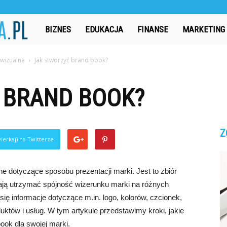
CzasAbsolwenta.pl
BIZNES
EDUKACJA
FINANSE
MARKETING
 wizualna
Jak stworzyć brand book?
 BRAND BOOK?
Z
ierkaj) na Twitterze
e dotyczące sposobu prezentacji marki. Jest to zbiór
ją utrzymać spójność wizerunku marki na różnych
ię informacje dotyczące m.in. logo, kolorów, czcionek,
uktów i usług. W tym artykule przedstawimy kroki, jakie
ook dla swojej marki.