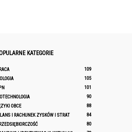
OPULARNE KATEGORIE
109
RACA
105
IOLOGIA
101
PN
90
IOTECHNOLOGIA
88
ĘZYKI OBCE
84
ILANS I RACHUNEK ZYSKÓW I STRAT
80
RZEDSIĘBIORCZOŚĆ