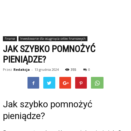
Finanse
Inwestowanie dla osiągnięcia celów finansowych
JAK SZYBKO POMNOŻYĆ
PIENIĄDZE?
Przez
Redakcja
-
13 grudnia 2024
355
0
Jak szybko pomnożyć
pieniądze?