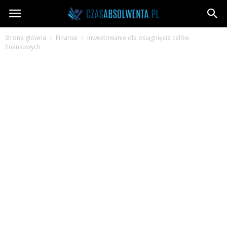
CzasAbsolwenta.pl
Strona główna
Finanse
Inwestowanie dla osiągnięcia celów
finansowych