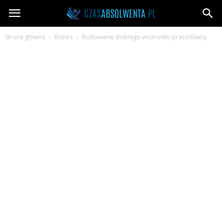
CzasAbsolwenta.pl
Strona główna
Biznes
Budowanie dobrego wizerunku pracodawcy