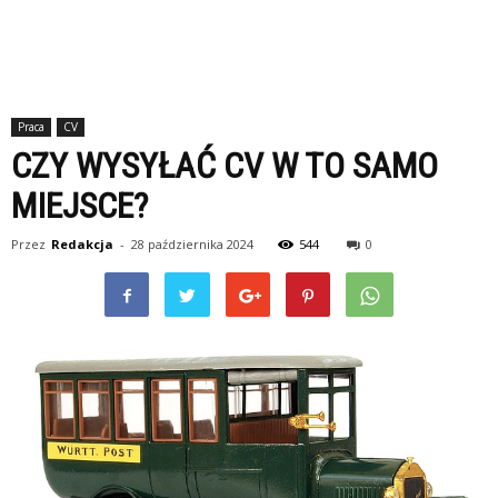
Praca
CV
CZY WYSYŁAĆ CV W TO SAMO
MIEJSCE?
Przez
Redakcja
-
28 października 2024
544
0