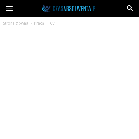
CzasAbsolwenta.pl
Strona główna
Praca
CV