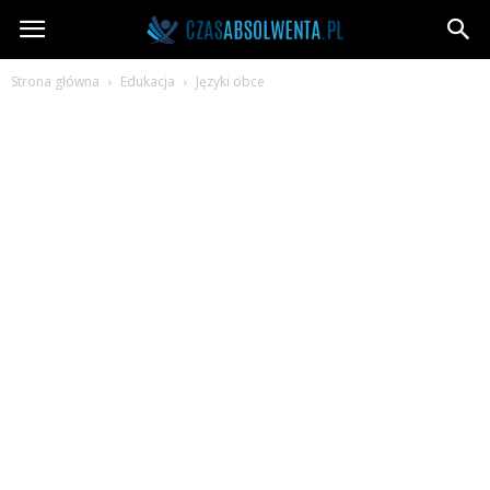
CzasAbsolwenta.pl
Strona główna
Edukacja
Języki obce