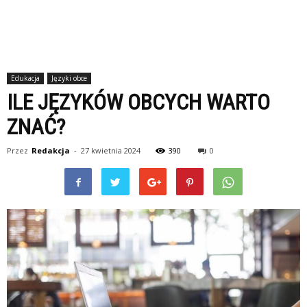
Edukacja
Języki obce
ILE JĘZYKÓW OBCYCH WARTO
ZNAĆ?
Przez
Redakcja
-
27 kwietnia 2024
390
0