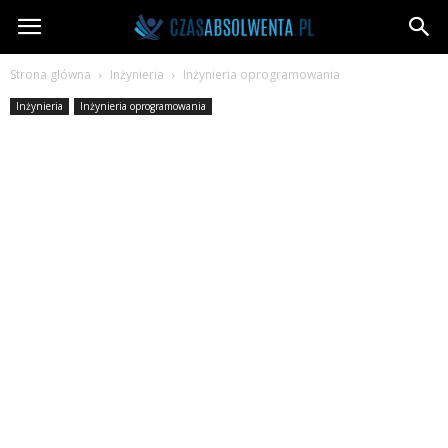
CzasAbsolwenta.pl
Strona główna
Inżynieria
Inżynieria oprogramowania
Inżynieria
Inżynieria oprogramowania