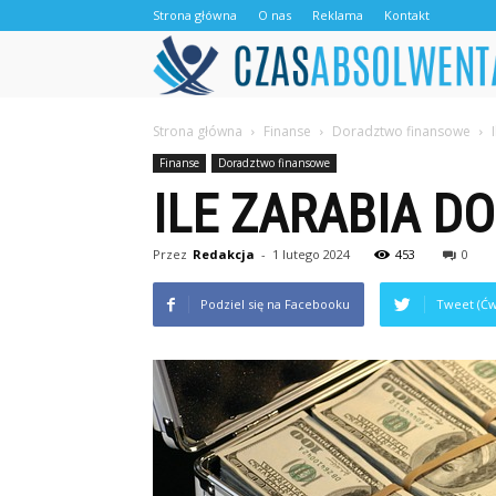
Strona główna
O nas
Reklama
Kontakt
Strona główna
Finanse
Doradztwo finansowe
Finanse
Doradztwo finansowe
ILE ZARABIA D
Przez
Redakcja
-
1 lutego 2024
453
0
Podziel się na Facebooku
Tweet (Ćw