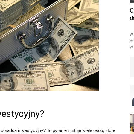
C
d
Wr
co
W 
westycyjny?
 doradca inwestycyjny? To pytanie nurtuje wiele osób, które