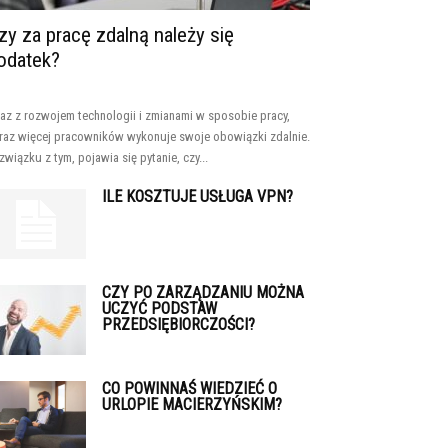
zy za pracę zdalną należy się
odatek?
az z rozwojem technologii i zmianami w sposobie pracy,
raz więcej pracowników wykonuje swoje obowiązki zdalnie.
związku z tym, pojawia się pytanie, czy...
ILE KOSZTUJE USŁUGA VPN?
CZY PO ZARZĄDZANIU MOŻNA
UCZYĆ PODSTAW
PRZEDSIĘBIORCZOŚCI?
CO POWINNAŚ WIEDZIEĆ O
URLOPIE MACIERZYŃSKIM?