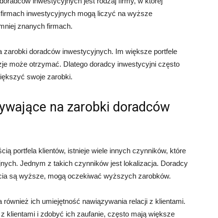
radców inwestycyjnych jest rodzaj firmy, w której
 firmach inwestycyjnych mogą liczyć na wyższe
mniej znanych firmach.
a zarobki doradców inwestycyjnych. Im większe portfele
zje może otrzymać. Dlatego doradcy inwestycyjni często
większyć swoje zarobki.
pływające na zarobki doradców
ą portfela klientów, istnieje wiele innych czynników, które
ych. Jednym z takich czynników jest lokalizacja. Doradcy
ycia są wyższe, mogą oczekiwać wyższych zarobków.
ównież ich umiejętność nawiązywania relacji z klientami.
 z klientami i zdobyć ich zaufanie, często mają większe