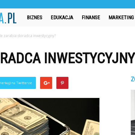
CzasAbsolwenta.pl
BIZNES
EDUKACJA
FINANSE
MARKETING
Ile zarabia doradca inwestycyjny?
ORADCA INWESTYCYJNY
Z
ierkaj) na Twitterze