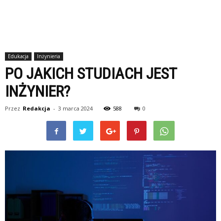
Edukacja
Inżynieria
PO JAKICH STUDIACH JEST
INŻYNIER?
Przez
Redakcja
-
3 marca 2024
588
0