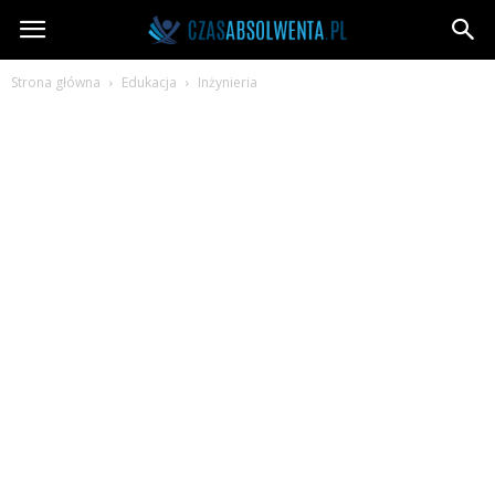
CzasAbsolwenta.pl
Strona główna
Edukacja
Inżynieria