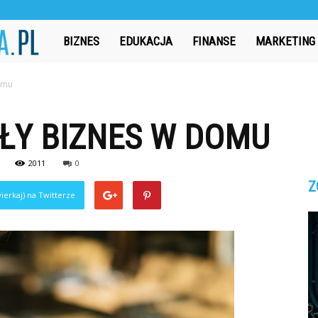
CzasAbsolwenta.pl
BIZNES
EDUKACJA
FINANSE
MARKETING
omu
ŁY BIZNES W DOMU
2011
0
Z
ierkaj) na Twitterze