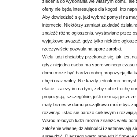
zlecenia do wykonania we własnym domu, ale z
oferty nie będą interesujące dla kogoś, kto na
Aby dowiedzieć się, jaki wybrać pomysł na mał
internecie. Niektórzy zamiast zakładać działa
znaleźć różne ogłoszenia, wystawiane przez o
wyjątkowo uważać, gdyż tylko niektóre ogłosze
rzeczywiście pozwala na spore zarobki.
Wielu ludzi chciałoby przekonać się, jaki jest
gdyż niejedna osoba ma sporo wolnego czasu d
domu może być bardzo dobrą propozycją dla k
chęci oraz wolny. Nie każdy jednak ma pomysł 
etacie i zależy im na tym, żeby sobie trochę dor
propozycją, szczególnie, jeśli nie mają jeszcz
mały biznes w domu początkowo może być za
rozwinąć i stać się bardzo ciekawym i rozwija
Wśród młodych ludzi można znaleźć wielu pomy
założenie własnej działalności i zastanawiają 
sprawdzić. Dlaczego warto prowadzić firmę w d