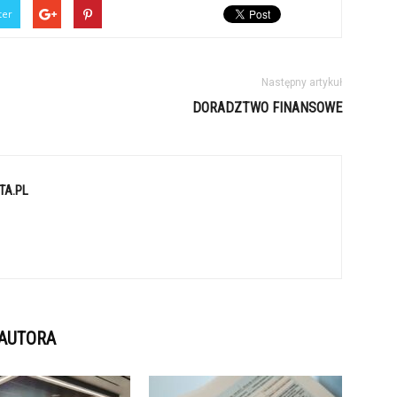
ter
Następny artykuł
DORADZTWO FINANSOWE
TA.PL
 AUTORA