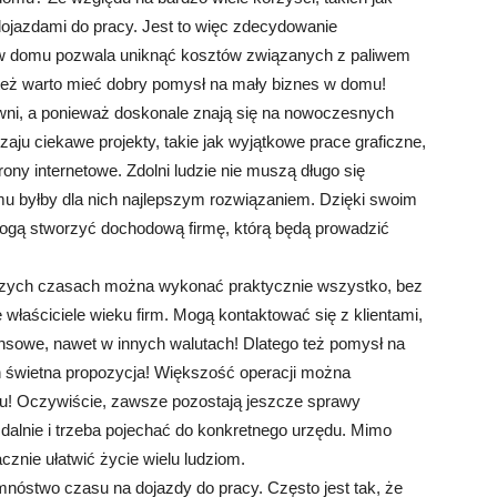
ojazdami do pracy. Jest to więc zdecydowanie
 w domu pozwala uniknąć kosztów związanych z paliwem
 też warto mieć dobry pomysł na mały biznes w domu!
ywni, a ponieważ doskonale znają się na nowoczesnych
aju ciekawe projekty, takie jak wyjątkowe prace graficzne,
rony internetowe. Zdolni ludzie nie muszą długo się
mu byłby dla nich najlepszym rozwiązaniem. Dzięki swoim
ogą stworzyć dochodową firmę, którą będą prowadzić
szych czasach można wykonać praktycznie wszystko, bez
właściciele wieku firm. Mogą kontaktować się z klientami,
nsowe, nawet w innych walutach! Dlatego też pomysł na
 świetna propozycja! Większość operacji można
u! Oczywiście, zawsze pozostają jeszcze sprawy
 zdalnie i trzeba pojechać do konkretnego urzędu. Mimo
znie ułatwić życie wielu ludziom.
nóstwo czasu na dojazdy do pracy. Często jest tak, że