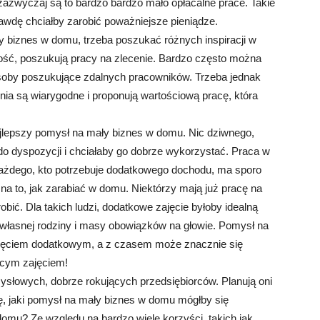
azwyczaj są to bardzo bardzo mało opłacalne prace. Takie
prawdę chciałby zarobić poważniejsze pieniądze.
y biznes w domu, trzeba poszukać różnych inspiracji w
lność, poszukują pracy na zlecenie. Bardzo często można
soby poszukujące zdalnych pracowników. Trzeba jednak
nia są wiarygodne i proponują wartościową pracę, która
 najlepszy pomysł na mały biznes w domu. Nic dziwnego,
o dyspozycji i chciałaby go dobrze wykorzystać. Praca w
ażdego, kto potrzebuje dodatkowego dochodu, ma sporo
na to, jak zarabiać w domu. Niektórzy mają już pracę na
obić. Dla takich ludzi, dodatkowe zajęcie byłoby idealną
e własnej rodziny i masy obowiązków na głowie. Pomysł na
jęciem dodatkowym, a z czasem może znacznie się
jącym zajęciem!
słowych, dobrze rokujących przedsiębiorców. Planują oni
się, jaki pomysł na mały biznes w domu mógłby się
omu? Ze względu na bardzo wiele korzyści, takich jak