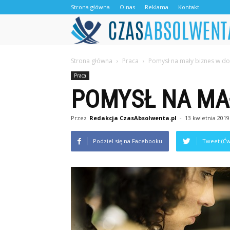
Strona główna
O nas
Reklama
Kontakt
Strona główna
Praca
Pomysł na mały biznes w d
Praca
POMYSŁ NA MA
Przez
Redakcja CzasAbsolwenta.pl
-
13 kwietnia 2019
Podziel się na Facebooku
Tweet (Ćw