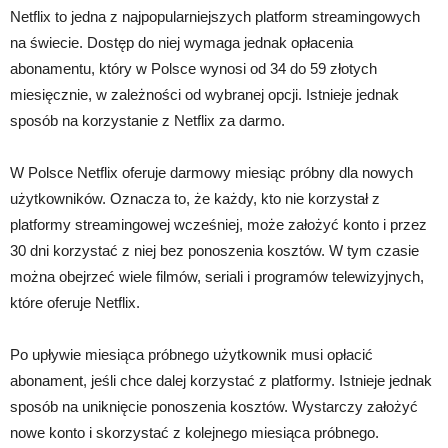
Netflix to jedna z najpopularniejszych platform streamingowych
na świecie. Dostęp do niej wymaga jednak opłacenia
abonamentu, który w Polsce wynosi od 34 do 59 złotych
miesięcznie, w zależności od wybranej opcji. Istnieje jednak
sposób na korzystanie z Netflix za darmo.
W Polsce Netflix oferuje darmowy miesiąc próbny dla nowych
użytkowników. Oznacza to, że każdy, kto nie korzystał z
platformy streamingowej wcześniej, może założyć konto i przez
30 dni korzystać z niej bez ponoszenia kosztów. W tym czasie
można obejrzeć wiele filmów, seriali i programów telewizyjnych,
które oferuje Netflix.
Po upływie miesiąca próbnego użytkownik musi opłacić
abonament, jeśli chce dalej korzystać z platformy. Istnieje jednak
sposób na uniknięcie ponoszenia kosztów. Wystarczy założyć
nowe konto i skorzystać z kolejnego miesiąca próbnego.