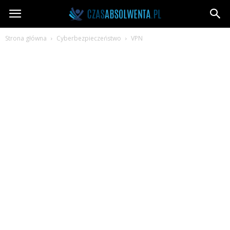
CzasAbsolwenta.pl
Strona główna
Cyberbezpieczeństwo
VPN