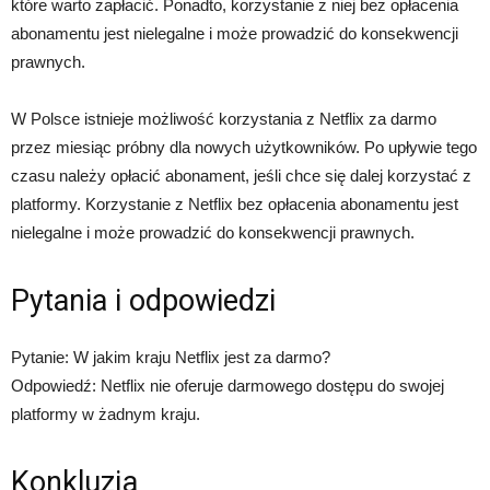
które warto zapłacić. Ponadto, korzystanie z niej bez opłacenia
abonamentu jest nielegalne i może prowadzić do konsekwencji
prawnych.
W Polsce istnieje możliwość korzystania z Netflix za darmo
przez miesiąc próbny dla nowych użytkowników. Po upływie tego
czasu należy opłacić abonament, jeśli chce się dalej korzystać z
platformy. Korzystanie z Netflix bez opłacenia abonamentu jest
nielegalne i może prowadzić do konsekwencji prawnych.
Pytania i odpowiedzi
Pytanie: W jakim kraju Netflix jest za darmo?
Odpowiedź: Netflix nie oferuje darmowego dostępu do swojej
platformy w żadnym kraju.
Konkluzja