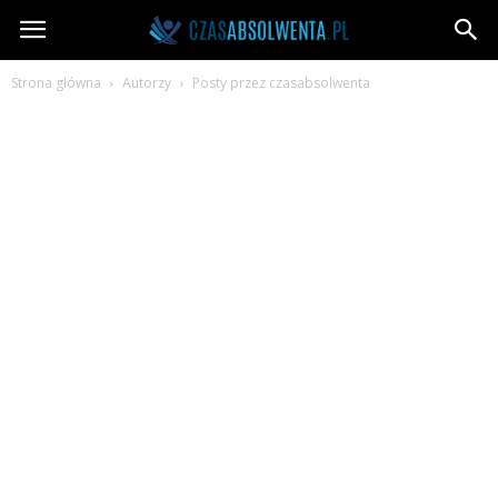
CzasAbsolwenta.pl
Strona główna
Autorzy
Posty przez czasabsolwenta