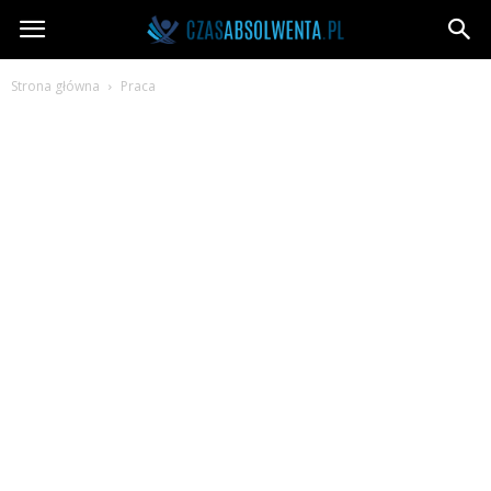
CzasAbsolwenta.pl
Strona główna
Praca