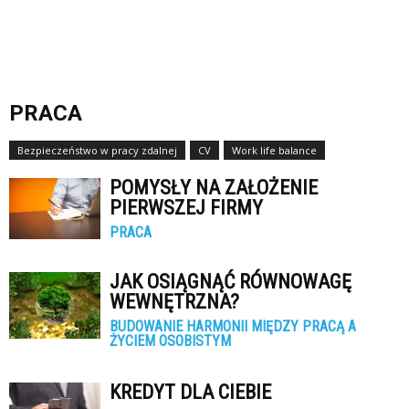
PRACA
Bezpieczeństwo w pracy zdalnej
CV
Work life balance
POMYSŁY NA ZAŁOŻENIE
PIERWSZEJ FIRMY
PRACA
JAK OSIĄGNĄĆ RÓWNOWAGĘ
WEWNĘTRZNA?
BUDOWANIE HARMONII MIĘDZY PRACĄ A
ŻYCIEM OSOBISTYM
KREDYT DLA CIEBIE