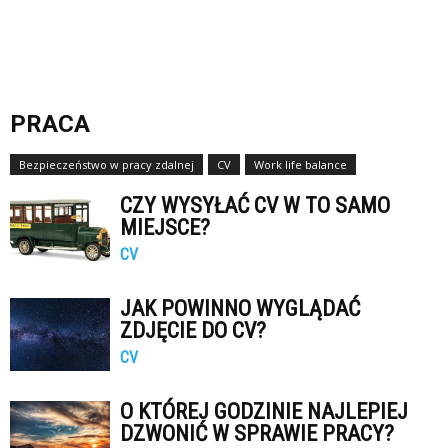
PRACA
Bezpieczeństwo w pracy zdalnej
CV
Work life balance
CZY WYSYŁAĆ CV W TO SAMO
MIEJSCE?
CV
JAK POWINNO WYGLĄDAĆ
ZDJĘCIE DO CV?
CV
O KTÓREJ GODZINIE NAJLEPIEJ
DZWONIĆ W SPRAWIE PRACY?