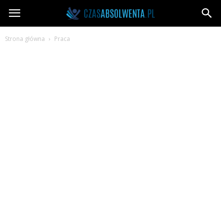
CzasAbsolwenta.pl
Strona główna
Praca